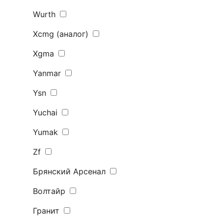
Wurth
Xcmg (аналог)
Xgma
Yanmar
Ysn
Yuchai
Yumak
Zf
Брянский Арсенал
Волтайр
Гранит