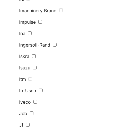
Imachinery Brand
Impulse
Ina
Ingersoll-Rand
Iskra
Isuzu
Itm
Itr Usco
Iveco
Jcb
Jf