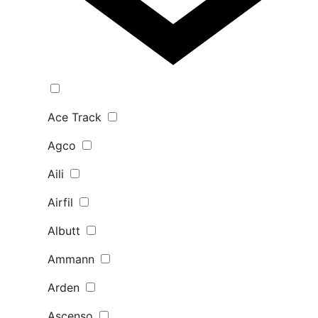
Ace Track
Agco
Aili
Airfil
Albutt
Ammann
Arden
Ascenso