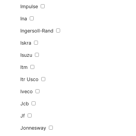
Impulse
Ina
Ingersoll-Rand
Iskra
Isuzu
Itm
Itr Usco
Iveco
Jcb
Jf
Jonnesway