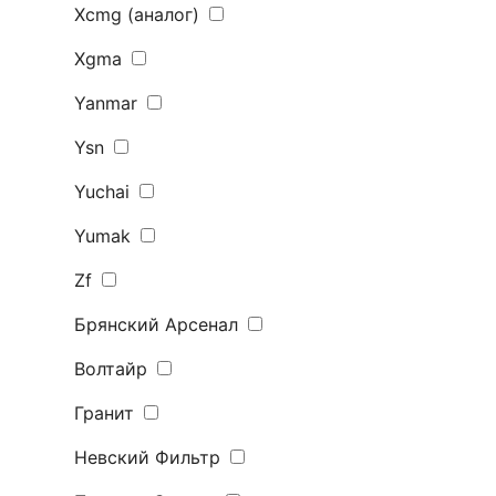
Xcmg (аналог)
Xgma
Yanmar
Ysn
Yuchai
Yumak
Zf
Брянский Арсенал
Волтайр
Гранит
Невский Фильтр