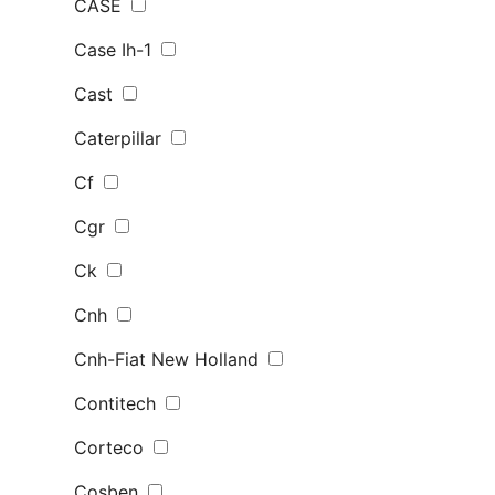
CASE
Case Ih-1
Cast
Caterpillar
Cf
Cgr
Ck
Cnh
Cnh-Fiat New Holland
Contitech
Corteco
Cosben