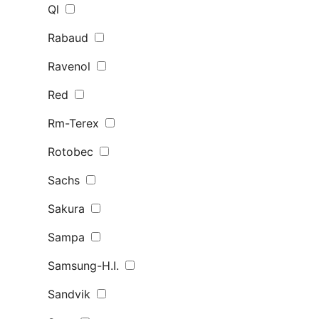
Ql
Rabaud
Ravenol
Red
Rm-Terex
Rotobec
Sachs
Sakura
Sampa
Samsung-H.I.
Sandvik