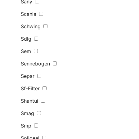
Sany
Scania
Schwing
Sdlg
Sem
Sennebogen
Separ
Sf-Filter
Shantui
Smag
Smp
Solideal