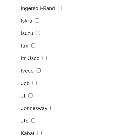
Ingersoll-Rand
Iskra
Isuzu
Itm
Itr Usco
Iveco
Jcb
Jf
Jonnesway
Jtc
Kabat