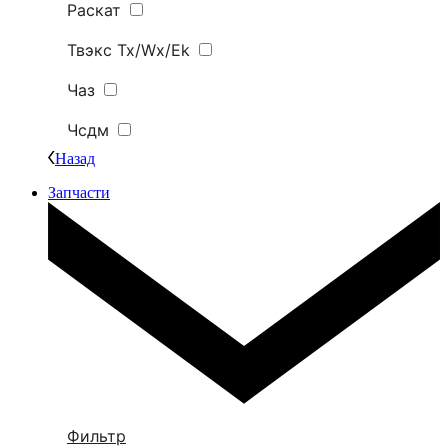
Раскат
Твэкс Tx/Wx/Ek
Чаз
Чсдм
Назад
Запчасти
Фильтр