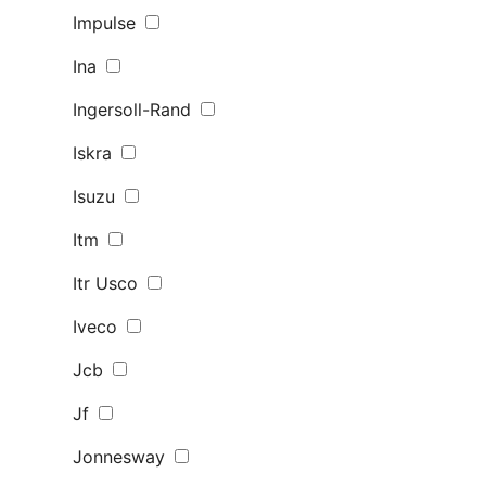
Impulse
Ina
Ingersoll-Rand
Iskra
Isuzu
Itm
Itr Usco
Iveco
Jcb
Jf
Jonnesway