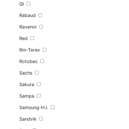
Ql
Rabaud
Ravenol
Red
Rm-Terex
Rotobec
Sachs
Sakura
Sampa
Samsung-H.I.
Sandvik