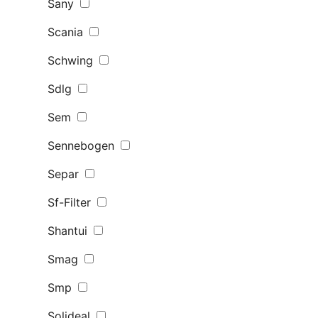
Sany
Scania
Schwing
Sdlg
Sem
Sennebogen
Separ
Sf-Filter
Shantui
Smag
Smp
Solideal