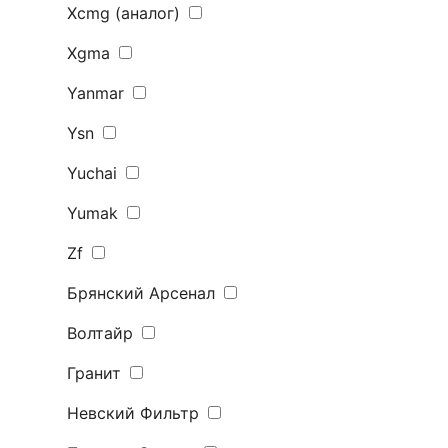
Xcmg (аналог)
Xgma
Yanmar
Ysn
Yuchai
Yumak
Zf
Брянский Арсенал
Волтайр
Гранит
Невский Фильтр