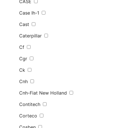
CASE
Case Ih-1
Cast
Caterpillar
Cf
Cgr
Ck
Cnh
Cnh-Fiat New Holland
Contitech
Corteco
Cosben