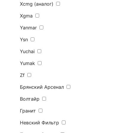
Xcmg (аналог)
Xgma
Yanmar
Ysn
Yuchai
Yumak
Zf
Брянский Арсенал
Волтайр
Гранит
Невский Фильтр