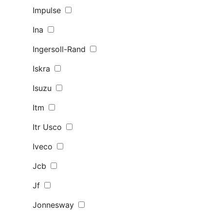
Impulse
Ina
Ingersoll-Rand
Iskra
Isuzu
Itm
Itr Usco
Iveco
Jcb
Jf
Jonnesway