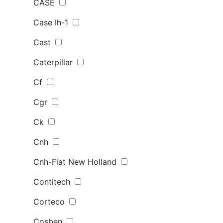
CASE
Case Ih-1
Cast
Caterpillar
Cf
Cgr
Ck
Cnh
Cnh-Fiat New Holland
Contitech
Corteco
Cosben