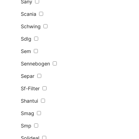
Sany
Scania
Schwing
Sdlg
Sem
Sennebogen
Separ
Sf-Filter
Shantui
Smag
Smp
Solideal