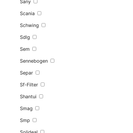
Sany
Scania
Schwing
Sdlg
Sem
Sennebogen
Separ
Sf-Filter
Shantui
Smag
Smp
Solideal