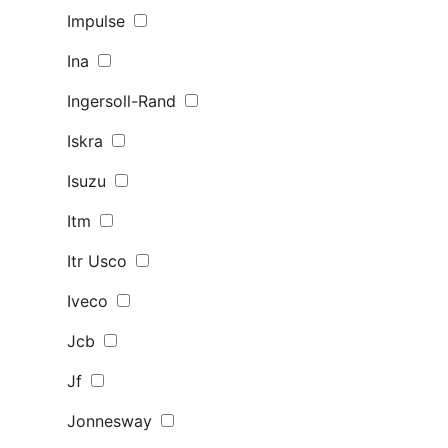
Impulse
Ina
Ingersoll-Rand
Iskra
Isuzu
Itm
Itr Usco
Iveco
Jcb
Jf
Jonnesway