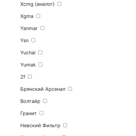
Xcmg (аналог)
Xgma
Yanmar
Ysn
Yuchai
Yumak
Zf
Брянский Арсенал
Волтайр
Гранит
Невский Фильтр