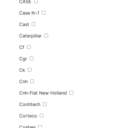
CASE
Case Ih-1
Cast
Caterpillar
Cf
Cgr
Ck
Cnh
Cnh-Fiat New Holland
Contitech
Corteco
Cosben