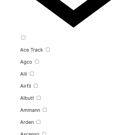
Ace Track
Agco
Aili
Airfil
Albutt
Ammann
Arden
Ascenso