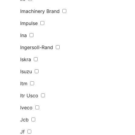
Imachinery Brand
Impulse
Ina
Ingersoll-Rand
Iskra
Isuzu
Itm
Itr Usco
Iveco
Jcb
Jf