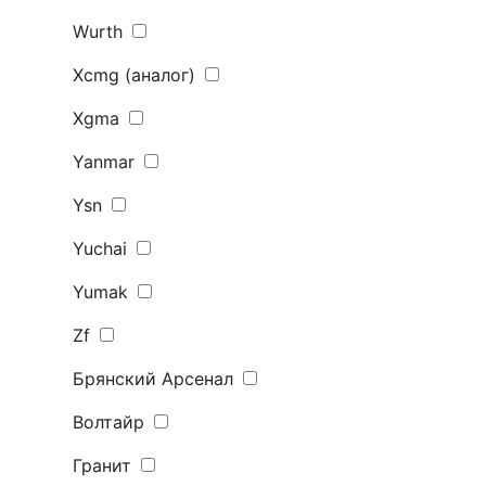
Wurth
Xcmg (аналог)
Xgma
Yanmar
Ysn
Yuchai
Yumak
Zf
Брянский Арсенал
Волтайр
Гранит