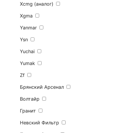
Xcmg (аналог)
Xgma
Yanmar
Ysn
Yuchai
Yumak
Zf
Брянский Арсенал
Волтайр
Гранит
Невский Фильтр