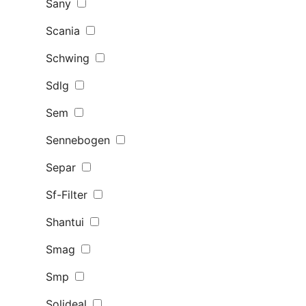
Sany
Scania
Schwing
Sdlg
Sem
Sennebogen
Separ
Sf-Filter
Shantui
Smag
Smp
Solideal