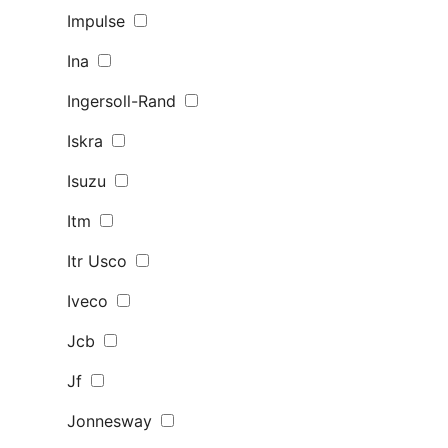
Impulse
Ina
Ingersoll-Rand
Iskra
Isuzu
Itm
Itr Usco
Iveco
Jcb
Jf
Jonnesway