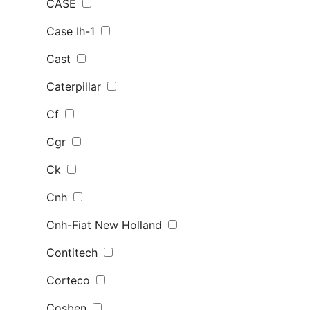
CASE
Case Ih-1
Cast
Caterpillar
Cf
Cgr
Ck
Cnh
Cnh-Fiat New Holland
Contitech
Corteco
Cosben