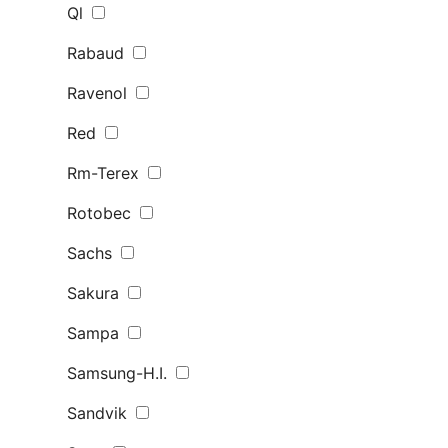
Ql
Rabaud
Ravenol
Red
Rm-Terex
Rotobec
Sachs
Sakura
Sampa
Samsung-H.I.
Sandvik