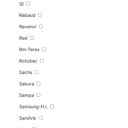
Ql
Rabaud
Ravenol
Red
Rm-Terex
Rotobec
Sachs
Sakura
Sampa
Samsung-H.I.
Sandvik