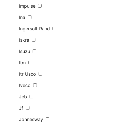
Impulse
Ina
Ingersoll-Rand
Iskra
Isuzu
Itm
Itr Usco
Iveco
Jcb
Jf
Jonnesway