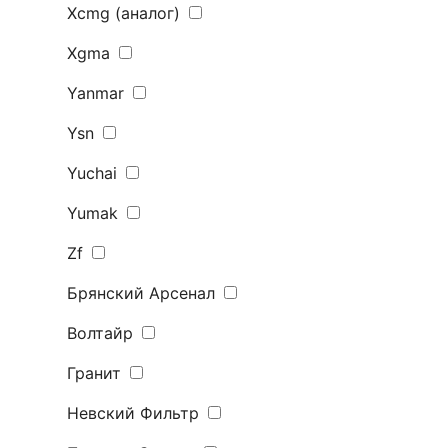
Xcmg (аналог)
Xgma
Yanmar
Ysn
Yuchai
Yumak
Zf
Брянский Арсенал
Волтайр
Гранит
Невский Фильтр