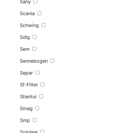
Sany
Scania
Schwing
Sdlg
Sem
Sennebogen
Separ
Sf-Filter
Shantui
Smag
Smp
Solideal