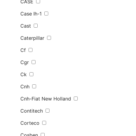
CASE
Case Ih-1
Cast
Caterpillar
Cf
Cgr
Ck
Cnh
Cnh-Fiat New Holland
Contitech
Corteco
Cosben