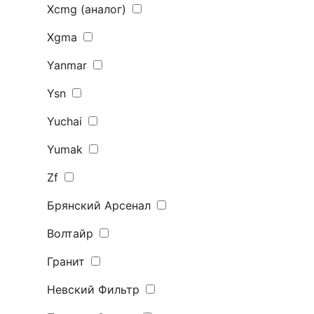
Xcmg (аналог)
Xgma
Yanmar
Ysn
Yuchai
Yumak
Zf
Брянский Арсенал
Волтайр
Гранит
Невский Фильтр