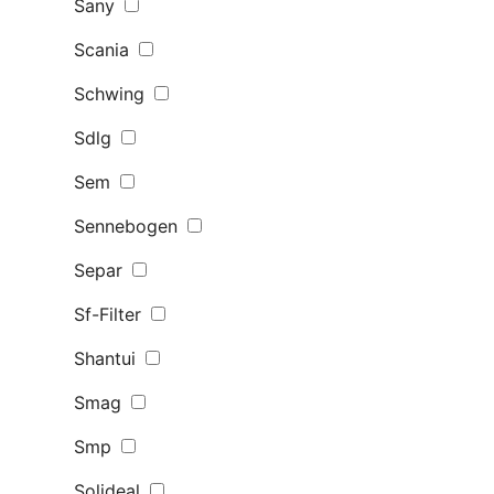
Sany
Scania
Schwing
Sdlg
Sem
Sennebogen
Separ
Sf-Filter
Shantui
Smag
Smp
Solideal