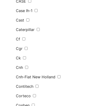
CASE
Case Ih-1
Cast
Caterpillar
Cf
Cgr
Ck
Cnh
Cnh-Fiat New Holland
Contitech
Corteco
Cosben