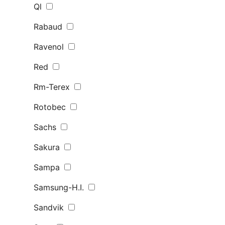
Ql
Rabaud
Ravenol
Red
Rm-Terex
Rotobec
Sachs
Sakura
Sampa
Samsung-H.I.
Sandvik