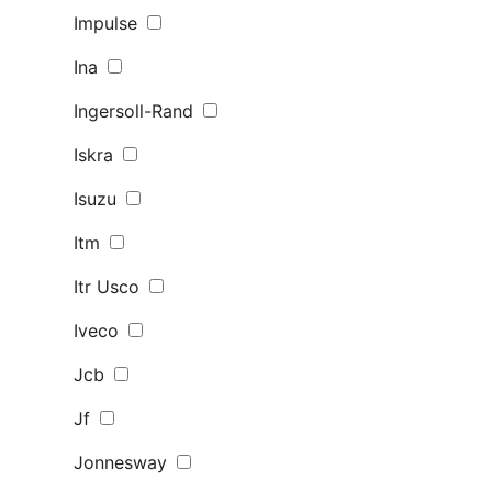
Impulse
Ina
Ingersoll-Rand
Iskra
Isuzu
Itm
Itr Usco
Iveco
Jcb
Jf
Jonnesway