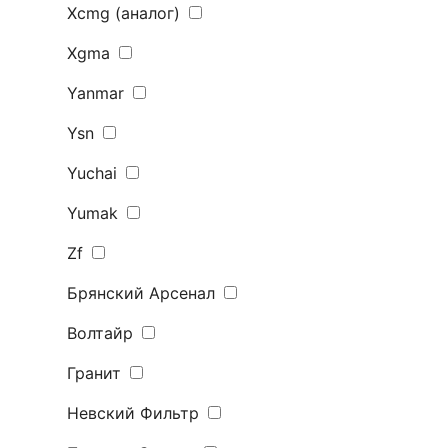
Xcmg (аналог)
Xgma
Yanmar
Ysn
Yuchai
Yumak
Zf
Брянский Арсенал
Волтайр
Гранит
Невский Фильтр