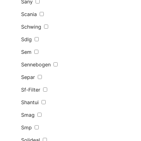
Sany
Scania
Schwing
Sdlg
Sem
Sennebogen
Separ
Sf-Filter
Shantui
Smag
Smp
Solideal