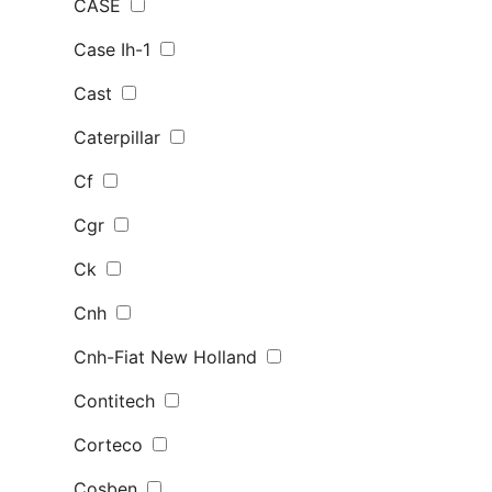
CASE
Case Ih-1
Cast
Caterpillar
Cf
Cgr
Ck
Cnh
Cnh-Fiat New Holland
Contitech
Corteco
Cosben