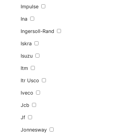
Impulse
Ina
Ingersoll-Rand
Iskra
Isuzu
Itm
Itr Usco
Iveco
Jcb
Jf
Jonnesway