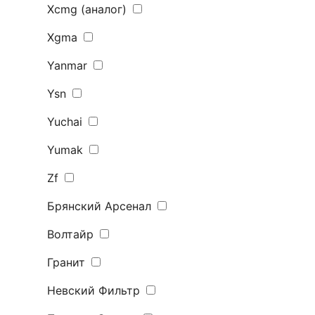
Xcmg (аналог)
Xgma
Yanmar
Ysn
Yuchai
Yumak
Zf
Брянский Арсенал
Волтайр
Гранит
Невский Фильтр