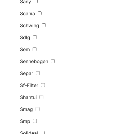
Sany
Scania
Schwing
Sdlg
Sem
Sennebogen
Separ
Sf-Filter
Shantui
Smag
Smp
Solideal