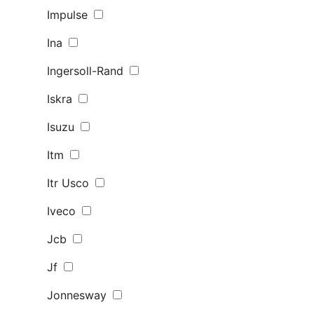
Impulse
Ina
Ingersoll-Rand
Iskra
Isuzu
Itm
Itr Usco
Iveco
Jcb
Jf
Jonnesway