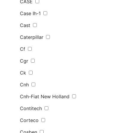
CASE
Case Ih-1
Cast
Caterpillar
Cf
Cgr
Ck
Cnh
Cnh-Fiat New Holland
Contitech
Corteco
Cosben