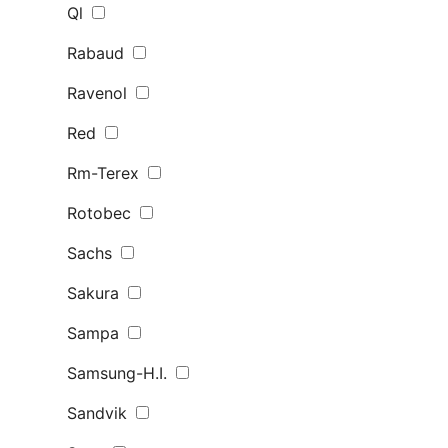
Ql
Rabaud
Ravenol
Red
Rm-Terex
Rotobec
Sachs
Sakura
Sampa
Samsung-H.I.
Sandvik