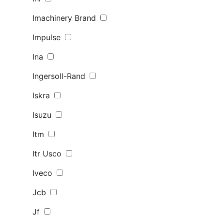
Imachinery Brand
Impulse
Ina
Ingersoll-Rand
Iskra
Isuzu
Itm
Itr Usco
Iveco
Jcb
Jf