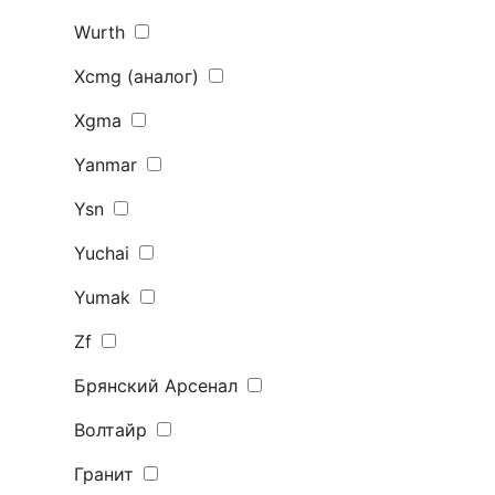
Wurth
Xcmg (аналог)
Xgma
Yanmar
Ysn
Yuchai
Yumak
Zf
Брянский Арсенал
Волтайр
Гранит