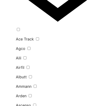
Ace Track
Agco
Aili
Airfil
Albutt
Ammann
Arden
Ascenso